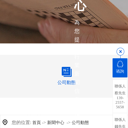
心
為
您
提
供
行
業
谘詢
新
聞
公司動態
聯係人
信
蔡先生
139-
息，
2557-
5658
帶
您
聯係人
您的位置:
->
->
首頁
新聞中心
公司動態
了
錢先生